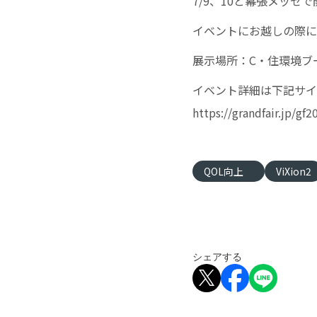
7/9、10と幕張メッセ
イベントにお越しの際には
展示場所：C・住環境ブ
イベント詳細は下記サイ
https://grandfair.jp/gf
QOL向上
ViXion2
シェアする