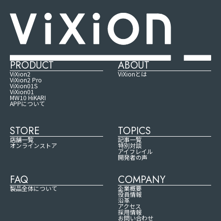
PRODUCT
ABOUT
ViXion2
ViXionとは
ViXion2 Pro
ViXion01S
ViXion01
MW10 HiKARI
APPについて
STORE
TOPICS
店舗一覧
記事一覧
オンラインストア
特別対談
アイフレイル
開発者の声
FAQ
COMPANY
製品全体について
企業概要
役員情報
沿革
アクセス
採用情報
お問い合わせ