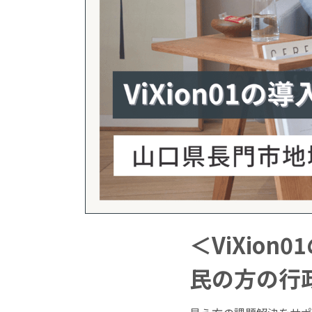
＜ViXio
民の方の行