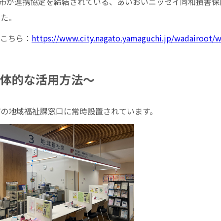
長門市が連携協定を締結されている、あいおいニッセイ同和損害
した。
こちら：
https://www.city.nagato.yamaguchi.jp/wadairoot/
の具体的な活用方法〜
長門市の地域福祉課窓口に常時設置されています。