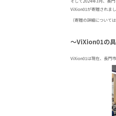
そして2024年3月、
ViXion01が寄贈されま
（寄贈の詳細については
〜ViXion01
ViXion01は現在、