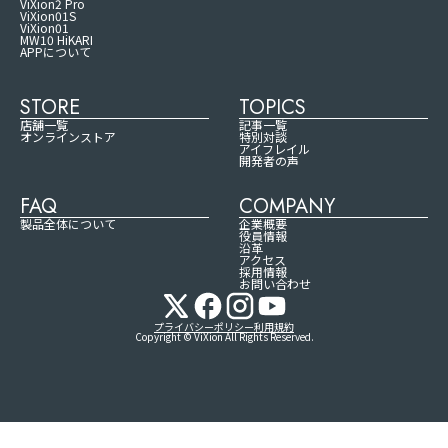
ViXion2 Pro
ViXion01S
ViXion01
MW10 HiKARI
APPについて
STORE
TOPICS
店舗一覧
記事一覧
オンラインストア
特別対談
アイフレイル
開発者の声
FAQ
COMPANY
製品全体について
企業概要
役員情報
沿革
アクセス
採用情報
お問い合わせ
プライバシーポリシー
利用規約
Copyright © ViXion All Rights Reserved.